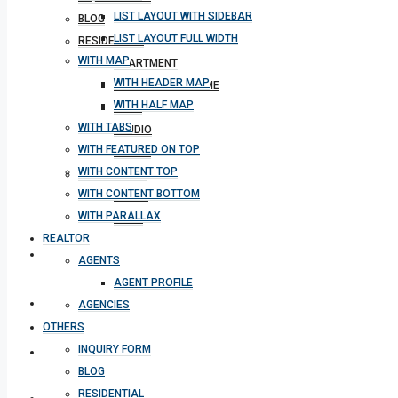
LIST LAYOUT WITH SIDEBAR
BLOG
LIST LAYOUT FULL WIDTH
RESIDENTIAL
WITH MAP
APARTMENT
WITH HEADER MAP
SINGLE FAMILY HOME
WITH HALF MAP
VILLA
WITH TABS
STUDIO
WITH FEATURED ON TOP
CONDO
WITH CONTENT TOP
COMMERCIAL
WITH CONTENT BOTTOM
OFFICE
WITH PARALLAX
SHOP
REALTOR
MEETING
AGENTS
AGENT PROFILE
CONTACT
AGENCIES
OTHERS
INQUIRY FORM
DOWNLOAD APP
BLOG
RESIDENTIAL