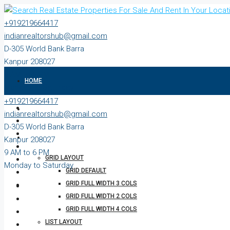
+919219664417
indianrealtorshub@gmail.com
D-305 World Bank Barra
Kanpur 208027
9 AM to 6 PM
HOME
Monday to Saturday
+919219664417
ABOUT
indianrealtorshub@gmail.com
D-305 World Bank Barra
PROPERTIES
Kanpur 208027
9 AM to 6 PM
GRID LAYOUT
Monday to Saturday
GRID DEFAULT
GRID FULL WIDTH 3 COLS
GRID FULL WIDTH 2 COLS
GRID FULL WIDTH 4 COLS
LIST LAYOUT