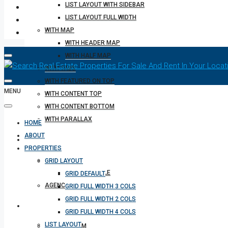
LIST LAYOUT WITH SIDEBAR
LIST LAYOUT FULL WIDTH
WITH MAP
WITH HEADER MAP
WITH HALF MAP
WITH TABS
WITH FEATURED ON TOP
MENU
WITH CONTENT TOP
WITH CONTENT BOTTOM
WITH PARALLAX
HOME
ABOUT
REALTOR
PROPERTIES
AGENTS
GRID LAYOUT
AGENT PROFILE
GRID DEFAULT
AGENCIES
GRID FULL WIDTH 3 COLS
GRID FULL WIDTH 2 COLS
OTHERS
GRID FULL WIDTH 4 COLS
LIST LAYOUT
INQUIRY FORM