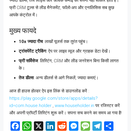
ज्यादा डील्स, तेज लीड्स और अधिक कमाई का सपना यहाँ साकार होता है।
फ्री CRM टूल्स से लीड मैनेजमेंट, फॉलो-अप और एनालिसिस सब कुछ
आपके कंट्रोल में।
मुख्य फायदे
10x ज्यादा रीच
: लाखों यूजर्स तक तुरंत पहुंच।
ट्रांसपेरेंट ट्रैकिंग
: ऐप पर लाइव व्यूज और ग्राहक डेटा देखें।
फ्री सर्विसेज
: लिस्टिंग, CRM और लीड जनरेशन बिना किसी लागत
के।
तेज डील्स
: अन्य डीलर्स से आगे निकलें, ज्यादा कमाएं।
आज ही हाउस होल्डर ऐप इस लिंक से डाउनलोड करें :
https://play.google.com/store/apps/details?
id=com.house.holder
,
www.householder.in
पर रजिस्टर करें
और अपनी प्रॉपर्टी लिस्टिंग शुरू करें। सपना सच करने का समय आ गया है!
Facebook
WhatsApp
X
LinkedIn
Reddit
Messenger
Message
Telegr
Sha