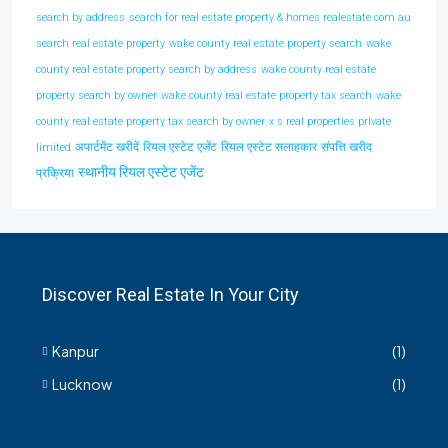
search by address
search for real estate property & homes realestate com au
search real estate property
wake county real estate property search
wake
county real estate property search by address
wake county real estate
property search by owner
wake county real estate property tax search
wake
county real estate property tax search by owner
x s real properties private
अपार्टमेंट खरीदें
रियल एस्टेट एजेंट
रियल एस्टेट सलाहकार
संपत्ति खरीद
limited
स्थानीय रियल एस्टेट एजेंट
प्रक्रिया
Discover Real Estate In Your City
Kanpur
(1)
Lucknow
(1)