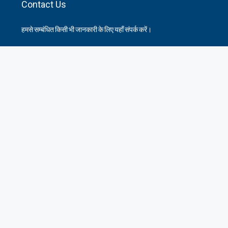
Contact Us
हमसे सम्बंधित किसी भी जानकारी के लिए यहाँ संपर्क करें।
35 Arya Kanya Market Govind Nagar Kanpur 208006
+919219664417
indianrealtorshub@gmail.com
Contact us
Useful Links
Contact
Privacy Policy
Terms and Conditions