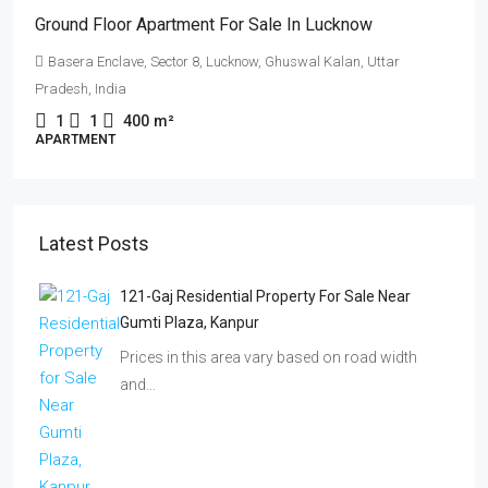
Ground Floor Apartment For Sale In Lucknow
Basera Enclave, Sector 8, Lucknow, Ghuswal Kalan, Uttar
Pradesh, India
1
1
400
m²
APARTMENT
Latest Posts
121-Gaj Residential Property For Sale Near
Gumti Plaza, Kanpur
Prices in this area vary based on road width
and…