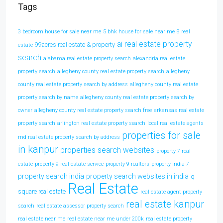
Tags
3 bedroom house for sale near me
5 bhk house for sale near me
8 real
ai real estate property
99acres real estate & property
estate
search
alabama real estate property search
alexandria real estate
property search
allegheny county real estate property search
allegheny
county real estate property search by address
allegheny county real estate
property search by name
allegheny county real estate property search by
owner
allegheny county real estate property search free
arkansas real estate
property search
arlington real estate property search
local real estate agents
properties for sale
md real estate property search by address
in kanpur
properties search websites
property 7 real
estate
property 9 real estate service
property 9 realtors
property india 7
property search india
property search websites in india
q
Real Estate
square real estate
real estate agent property
real estate kanpur
search
real estate assessor property search
real estate near me
real estate near me under 200k
real estate property