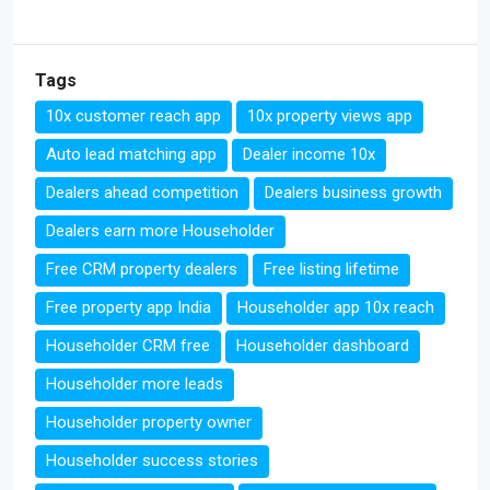
Tags
10x customer reach app
10x property views app
Auto lead matching app
Dealer income 10x
Dealers ahead competition
Dealers business growth
Dealers earn more Householder
Free CRM property dealers
Free listing lifetime
Free property app India
Householder app 10x reach
Householder CRM free
Householder dashboard
Householder more leads
Householder property owner
Householder success stories